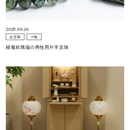
おぶつだんの佐倉が運営するオンラインストア「佐倉幸保商
店」
2025.09.26
お念珠
小物
暮らしに寄り添う
緑竜紋瑪瑙の男性用片手念珠
仏壇・仏具
カリモクや飛騨家具とのコラボレーション仏壇
暮らしになじむ、
シンプルなお仏壇