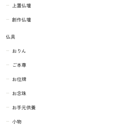
上置仏壇
創作仏壇
仏具
おりん
ご本尊
お位牌
お念珠
お手元供養
小物