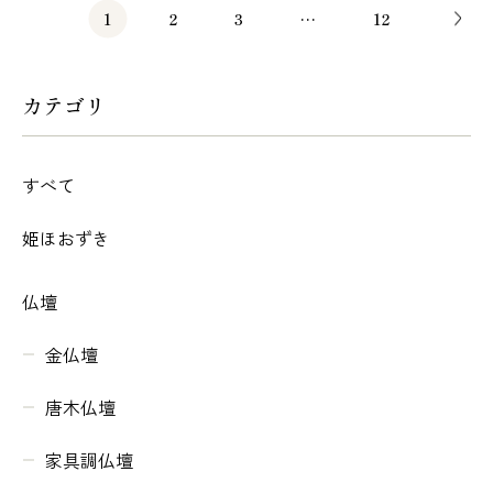
1
2
3
…
12
カテゴリ
すべて
姫ほおずき
仏壇
金仏壇
唐木仏壇
家具調仏壇