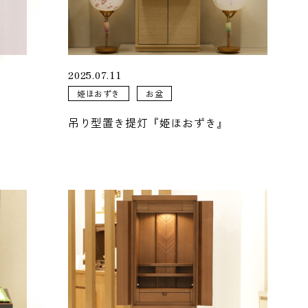
2025.07.11
姫ほおずき
お盆
吊り型置き提灯『姫ほおずき』