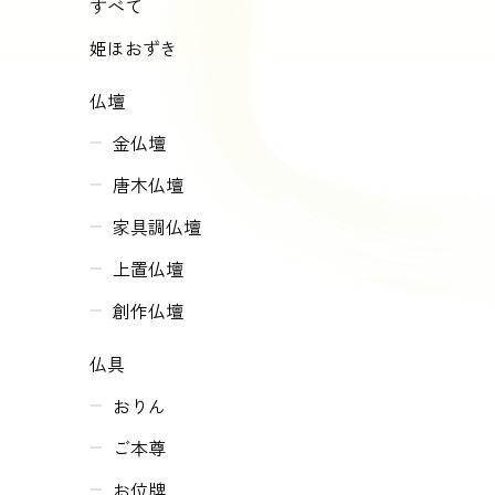
すべて
姫ほおずき
仏壇
金仏壇
唐木仏壇
家具調仏壇
上置仏壇
創作仏壇
仏具
おりん
ご本尊
お位牌