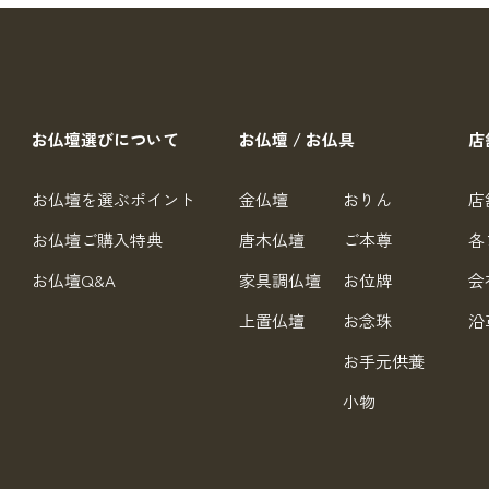
お仏壇選びについて
お仏壇 / お仏具
店
お仏壇を選ぶポイント
金仏壇
おりん
店
お仏壇ご購入特典
唐木仏壇
ご本尊
各
お仏壇Q&A
家具調仏壇
お位牌
会
上置仏壇
お念珠
沿
お手元供養
小物