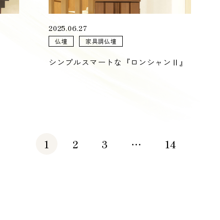
2025.06.27
仏壇
家具調仏壇
シンプルスマートな『ロンシャンⅡ』
1
2
3
…
14