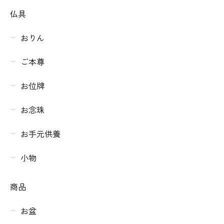
仏具
おりん
ご本尊
お位牌
お念珠
お手元供養
小物
商品
お盆