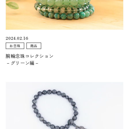
073-425-5555
2024.02.16
営業時間
9:00 - 18:00
お念珠
商品
定休日
火曜日・水曜日
腕輪念珠コレクション
－グリーン編－
アクセス