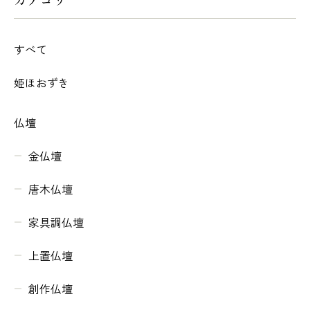
すべて
姫ほおずき
仏壇
金仏壇
唐木仏壇
家具調仏壇
上置仏壇
創作仏壇