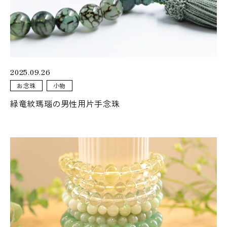
おぶつだんの佐倉が運営するオンラインストア「佐倉幸保商
店」
暮らしに寄り添う
2025.09.26
仏壇・仏具
お念珠
小物
緑竜紋瑪瑙の男性用片手念珠
カリモクや飛騨家具とのコラボレーション仏壇
暮らしになじむ、
シンプルなお仏壇