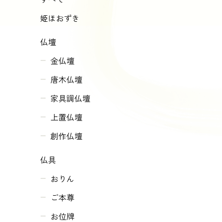
姫ほおずき
仏壇
金仏壇
唐木仏壇
家具調仏壇
上置仏壇
創作仏壇
仏具
おりん
ご本尊
お位牌