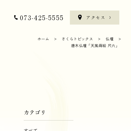
073-425-5555
せ
アクセス
073-425-5555
せ
アクセス
ホーム
さくらトピックス
仏壇
唐木仏壇「天風蒔絵 尺六」
カテゴリ
すべて