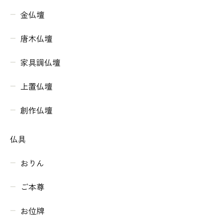
金仏壇
唐木仏壇
家具調仏壇
上置仏壇
創作仏壇
仏具
おりん
ご本尊
お位牌