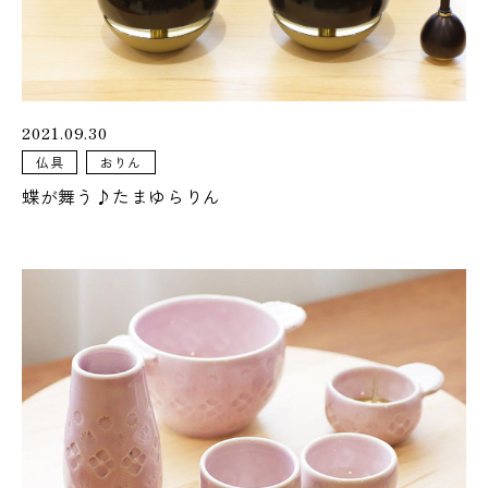
おぶつだんの佐倉が運営するオンラインストア「佐倉幸保商
店」
2021.09.30
暮らしに寄り添う
仏具
おりん
仏壇・仏具
蝶が舞う♪たまゆらりん
カリモクや飛騨家具とのコラボレーション仏壇
暮らしになじむ、
シンプルなお仏壇