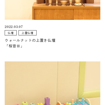
おぶつだんの佐倉が運営するオンラインストア「佐倉幸保商
店」
2022.03.07
暮らしに寄り添う
仏壇
上置仏壇
仏壇・仏具
ウォールナットの上置き仏壇
「桜音Ⅲ」
カリモクや飛騨家具とのコラボレーション仏壇
暮らしになじむ、
シンプルなお仏壇