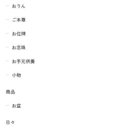
おりん
ご本尊
お位牌
お念珠
お手元供養
小物
商品
お盆
日々