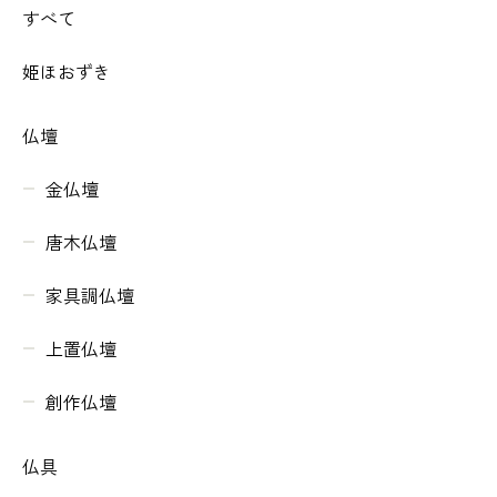
すべて
姫ほおずき
仏壇
金仏壇
唐木仏壇
家具調仏壇
上置仏壇
創作仏壇
仏具