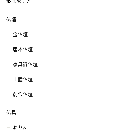
姫ほおずき
仏壇
金仏壇
唐木仏壇
家具調仏壇
上置仏壇
創作仏壇
仏具
おりん