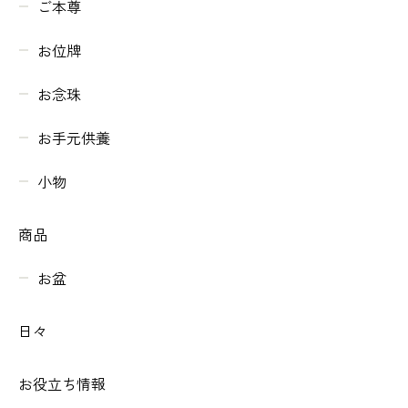
ご本尊
お位牌
お念珠
お手元供養
小物
商品
お盆
日々
お役立ち情報