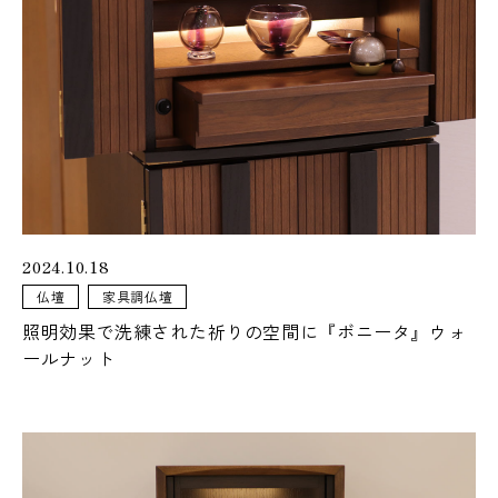
おぶつだんの佐倉が運営するオンラインストア「佐倉幸保商
店」
暮らしに寄り添う
仏壇・仏具
2024.10.18
仏壇
家具調仏壇
カリモクや飛騨家具とのコラボレーション仏壇
照明効果で洗練された祈りの空間に『ボニータ』ウォ
ールナット
暮らしになじむ、
シンプルなお仏壇