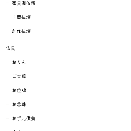
家具調仏壇
上置仏壇
創作仏壇
仏具
おりん
ご本尊
お位牌
お念珠
お手元供養