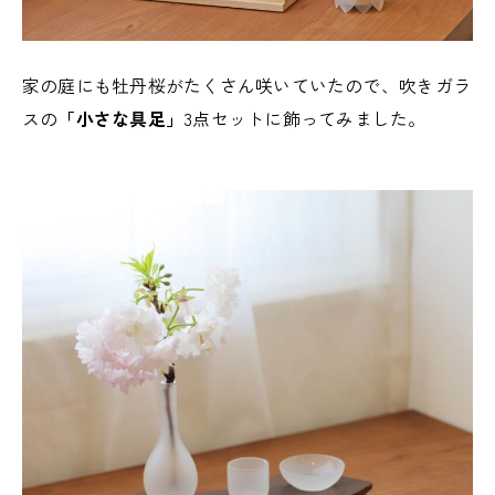
家の庭にも牡丹桜がたくさん咲いていたので、吹きガラ
073-425-5555
スの
「小さな具足」
3点セットに飾ってみました。
営業時間
9:00 - 18:00
定休日
火曜日・水曜日
アクセス