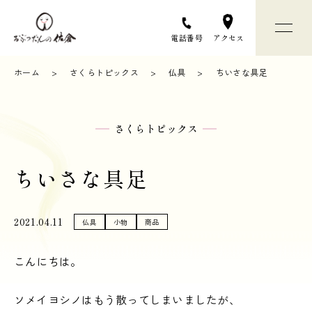
アクセス
電話番号
ホーム
さくらトピックス
仏具
ちいさな具足
おぶつだんの佐倉について
さくらトピックス
お仏壇選びについて
ちいさな具足
お仏壇 / お仏具
2021.04.11
仏具
小物
商品
店舗と会社のご案内
こんにちは。
お問い合わせ
ソメイヨシノはもう散ってしまいましたが、