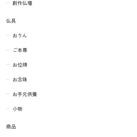
創作仏壇
仏具
おりん
ご本尊
お位牌
お念珠
お手元供養
小物
商品